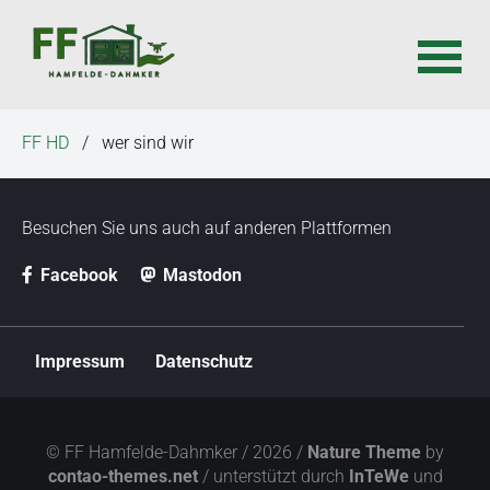
N
FF HD
wer sind wir
a
v
i
Besuchen Sie uns auch auf anderen Plattformen
g
a
Facebook
Mastodon
t
i
o
N
Impressum
Datenschutz
a
n
v
ü
i
b
g
© FF Hamfelde-Dahmker / 2026 /
Nature Theme
by
e
a
contao-themes.net
/ unterstützt durch
InTeWe
und