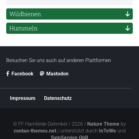
Wildbienen
Hummeln
Besuchen Sie uns auch auf anderen Plattformen
Facebook
Mastodon
N
Impressum
Datenschutz
a
v
i
g
© FF Hamfelde-Dahmker / 2026 /
Nature Theme
by
a
contao-themes.net
/ unterstützt durch
InTeWe
und
t
SymService GbR