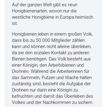
r
Auf der ganzen Welt gibt es neun
s
Honigbienenarten, wovon nur die
p
westliche Honigbiene in Europa heimisch
r
ist.
i
n
Honigbienen leben in einem großen Volk,
g
dass bis zu 50.000 Mitglieder zählen
e
kann und können nicht alleine überleben,
n
da sie den sozialen Kontakt zu anderen
Bienen benötigen. Das Volk besteht aus
einer Königin, den Arbeitsbienen und
Drohnen. Während die Arbeiterinnen für
das Sammeln, Putzen und Wache halten
zuständig sind, besteht die Aufgabe der
Drohnen nur darin eine Königin zu
befruchten und damit das Überleben des
Volkes und der Nachkommen zu sichern.