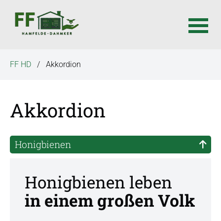
N
FF HD
Akkordion
a
v
i
Akkordion
g
a
t
Honigbienen
i
o
n
Honigbienen leben
ü
in einem großen Volk
b
e