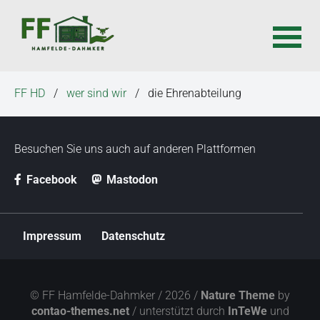
N
FF HD
wer sind wir
die Ehrenabteilung
a
v
i
Besuchen Sie uns auch auf anderen Plattformen
g
a
Facebook
Mastodon
t
i
o
N
Impressum
Datenschutz
a
n
v
ü
i
b
g
© FF Hamfelde-Dahmker / 2026 /
Nature Theme
by
e
a
contao-themes.net
/ unterstützt durch
InTeWe
und