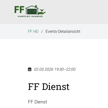
N
a
v
i
g
FF HD
Events-Detailansicht
a
t
i
o
n
ü
02.03.2026 19:30–22:00
b
e
FF Dienst
r
s
p
FF Dienst
r