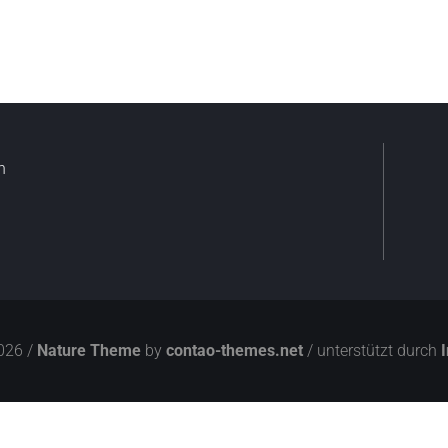
n
026 /
Nature Theme
by
contao-themes.net
/ unterstützt durch