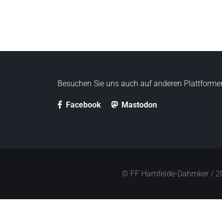
i
n
g
e
n
Besuchen Sie uns auch auf anderen Plattforme
Facebook
Mastodon
© FF Hamfelde-Dahmker / 2