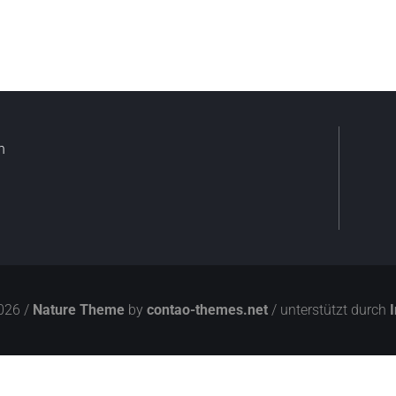
n
026 /
Nature Theme
by
contao-themes.net
/ unterstützt durch