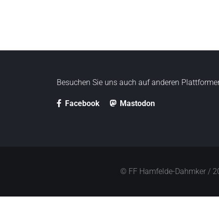
i
n
g
e
n
Besuchen Sie uns auch auf anderen Plattforme
Facebook
Mastodon
© FF Hamfelde-Dahmker / 2