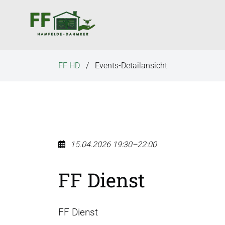
N
a
v
i
g
FF HD
Events-Detailansicht
a
t
i
o
n
ü
15.04.2026 19:30–22:00
b
e
FF Dienst
r
s
p
FF Dienst
r