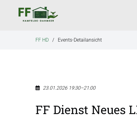
N
a
v
i
g
FF HD
Events-Detailansicht
a
t
i
o
n
ü
23.01.2026 19:30–21:00
b
e
FF Dienst Neues L
r
s
p
r