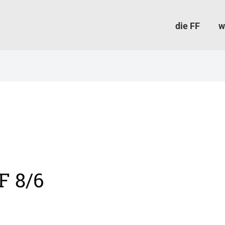
die FF
w
F 8/6