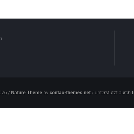
n
026 /
Nature Theme
by
contao-themes.net
/ unterstützt durch