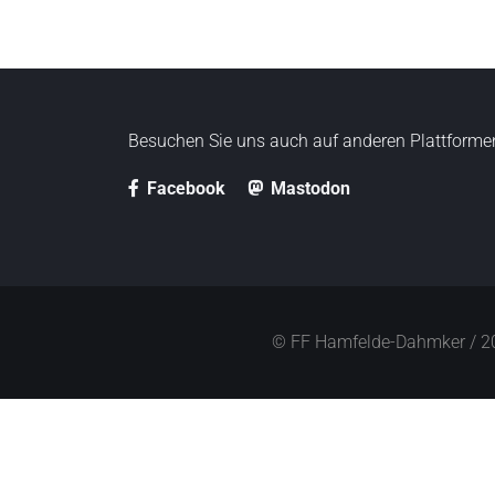
i
n
g
e
n
Besuchen Sie uns auch auf anderen Plattforme
Facebook
Mastodon
© FF Hamfelde-Dahmker / 2