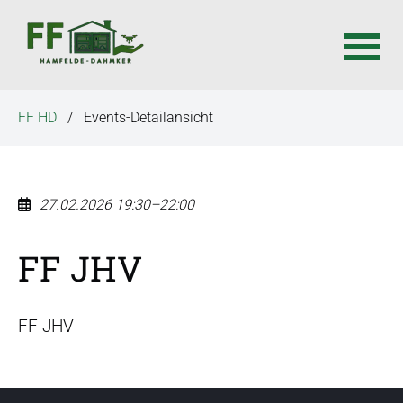
N
FF HD
Events-Detailansicht
a
v
i
g
27.02.2026 19:30–22:00
a
t
FF JHV
i
o
n
FF JHV
ü
b
e