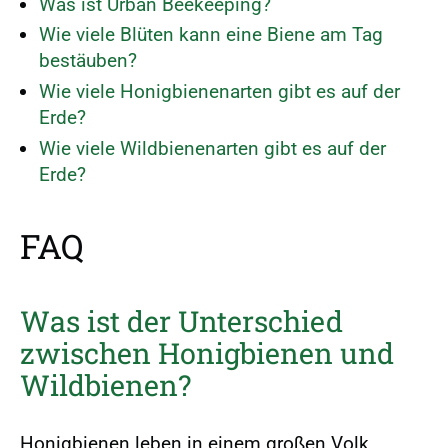
r
Was ist Urban Beekeeping?
s
Wie viele Blüten kann eine Biene am Tag
p
bestäuben?
r
Wie viele Honigbienenarten gibt es auf der
i
Erde?
n
Wie viele Wildbienenarten gibt es auf der
g
Erde?
e
n
FAQ
Was ist der Unterschied
zwischen Honigbienen und
Wildbienen?
Honigbienen leben in einem großen Volk