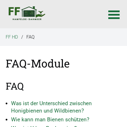
N
FF HD
FAQ
a
v
i
FAQ-Module
g
a
t
FAQ
i
o
n
Was ist der Unterschied zwischen
ü
Honigbienen und Wildbienen?
b
Wie kann man Bienen schützen?
e