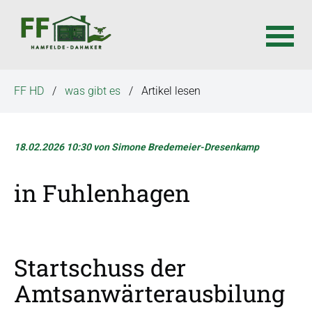
N
FF HD
was gibt es
Artikel lesen
a
v
i
18.02.2026 10:30
von Simone Bredemeier-Dresenkamp
g
a
in Fuhlenhagen
t
i
o
n
ü
Startschuss der
b
Amtsanwärterausbilung
e