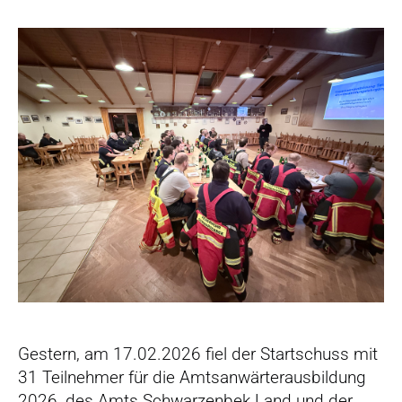
r
s
p
r
i
n
g
e
n
Gestern, am 17.02.2026 fiel der Startschuss mit
31 Teilnehmer für die Amtsanwärterausbildung
2026, des Amts Schwarzenbek Land und der