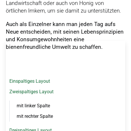
Landwirtschaft oder auch von Honig von
örtlichen Imkern, um sie damit zu unterstützten.
Auch als Einzelner kann man jeden Tag aufs
Neue entscheiden, mit seinen Lebensprinzipien
und Konsumgewohnheiten eine
N
bienenfreundliche Umwelt zu schaffen.
a
v
i
g
a
Einspaltiges Layout
t
i
Zweispaltiges Layout
o
n
mit linker Spalte
ü
b
mit rechter Spalte
e
r
Dreispaltiges Layout