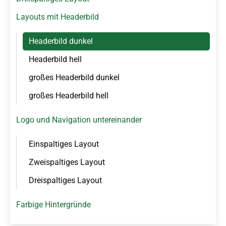
s
p
Layouts mit Headerbild
r
i
Headerbild dunkel
n
Headerbild hell
g
e
großes Headerbild dunkel
n
großes Headerbild hell
Logo und Navigation untereinander
Einspaltiges Layout
Zweispaltiges Layout
Dreispaltiges Layout
Farbige Hintergründe