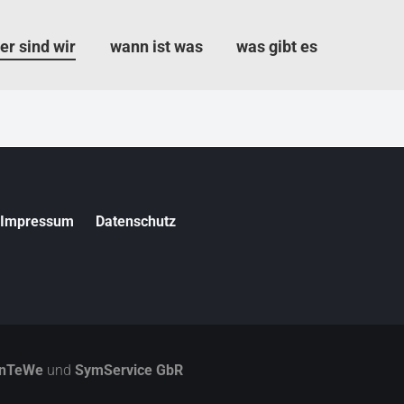
er sind wir
wann ist was
was gibt es
N
Impressum
Datenschutz
a
v
i
g
a
t
i
InTeWe
und
SymService GbR
o
n