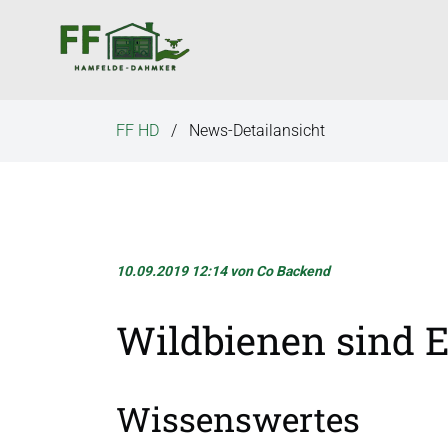
N
a
v
i
g
FF HD
News-Detailansicht
a
t
i
o
n
ü
10.09.2019 12:14
von Co Backend
b
e
Wildbienen sind 
r
s
p
Wissenswertes
r