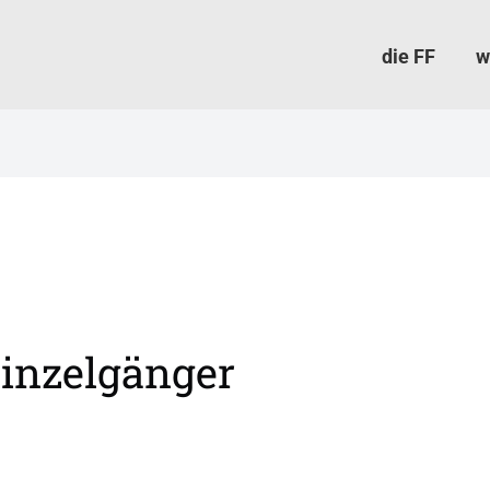
die FF
w
Einzelgänger