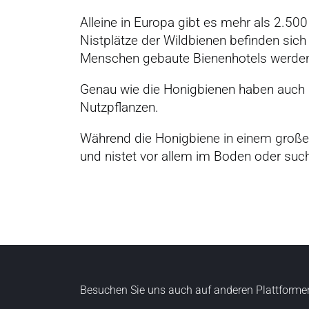
i
n
Alleine in Europa gibt es mehr als 2.50
g
Nistplätze der Wildbienen befinden sich
e
Menschen gebaute Bienenhotels werden
n
Genau wie die Honigbienen haben auch 
Nutzpflanzen.
Während die Honigbiene in einem großen 
und nistet vor allem im Boden oder suc
Besuchen Sie uns auch auf anderen Plattforme