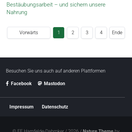
Bestäubungsarbeit – und sichern unsere
Nahrung
Vorwärts
1
2
3
4
Ende
Besuchen Sie uns auch auf anderen Plattformen
Facebook
Mastodon
N
Impressum
Datenschutz
a
v
i
g
© FF Hamfelde-Dahmker / 2026 /
Nature Theme
by