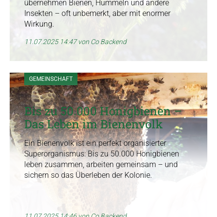
übernehmen Bienen, Hummeln und andere
Insekten – oft unbemerkt, aber mit enormer
Wirkung.
11.07.2025 14:47
von Co Backend
GEMEINSCHAFT
Bis zu 50.000 Honigbienen –
Das Leben im Bienenvolk
Ein Bienenvolk ist ein perfekt organisierter
Superorganismus: Bis zu 50.000 Honigbienen
leben zusammen, arbeiten gemeinsam – und
sichern so das Überleben der Kolonie.
11.07.2025 14:46
von Co Backend