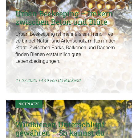
r
s
Urban Beekeeping – Imkern
p
zwischen Beton und Blüte
r
i
Urban Beekeeping ist mehr als ein Trend – es
n
verbindet Natur- und Artenschutz mitten in der
Stadt. Zwischen Parks, Balkonen und Dächern
g
finden Bienen erstaunlich gute
e
Lebensbedingungen.
n
11.07.2025 14:49
von Co Backend
NISTPLÄTZE
Wildbienen Unterschlupf
gewähren – So kannst du